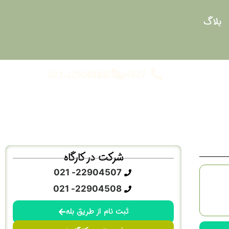
بلاگ
021-22904508
021-22904507
شرکت در کارگاه
22904507- 021
22904508- 021
ثبت نام از طریق بله